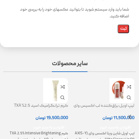
شما باید وارد سیستم شوید تا بتوانید عکسهای خود را به بررسی خود
اضافه کنید.
سایر محصولات
لیپ اویل براق‌کننده لب اکسیس وای
کرم ترانگزامیک اسید 2.5% TXA
ژل
(AXIS-Y Lip Oil)
روشن کننده و ضد لک
0
11,500,000
تومان
19,500,000
تومان
افزودن به سبد خرید
افزودن به سبد خرید
لیپ اویل شاین ویتا اکسس وای (AXIS-Y
کرم TXA 2.5% Intensive Brightening