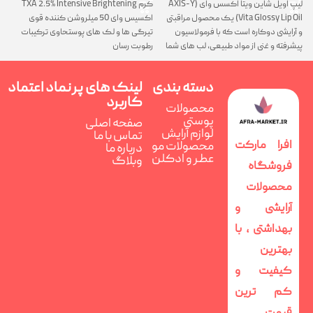
لیپ اویل شاین ویتا اکسس وای (AXIS-Y
کرم TXA 2.5% Intensive Brightening
گ
Vita Glossy Lip Oil) یک محصول مراقبتی
اکسیس وای 50 میلروشن کننده قوی
پ
و آرایشی دوکاره است که با فرمولاسیون
تیرگی ها و لک های پوستحاوی ترکیبات
ن
پیشرفته و غنی از مواد طبیعی، لب های شما
رطوبت رسان
را همزمان ترمیم، تغذیه و فوق العاده
درخشان می کند
دسته بندی
لینک های پر
نماد اعتماد
کاربرد
محصولات
پوستی
صفحه اصلی
لوازم آرایش
تماس با ما
افرا مارکت
محصولات مو
درباره ما
عطر و ادکلن
وبلاگ
فروشگاه
محصولات
آرایشی و
بهداشتی ، با
بهترین
کیفیت و
کم ترین