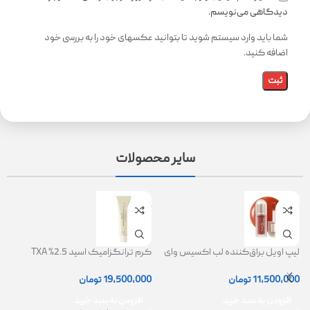
دیدگاهی می‌نویسم.
شما باید وارد سیستم شوید تا بتوانید عکسهای خود را به بررسی خود
اضافه کنید.
سایر محصولات
لیپ اویل براق‌کننده لب اکسیس وای
کرم ترانگزامیک اسید 2.5% TXA
ژل
(AXIS-Y Lip Oil)
روشن کننده و ضد لک
0
11,500,000
تومان
19,500,000
تومان
افزودن به سبد خرید
افزودن به سبد خرید