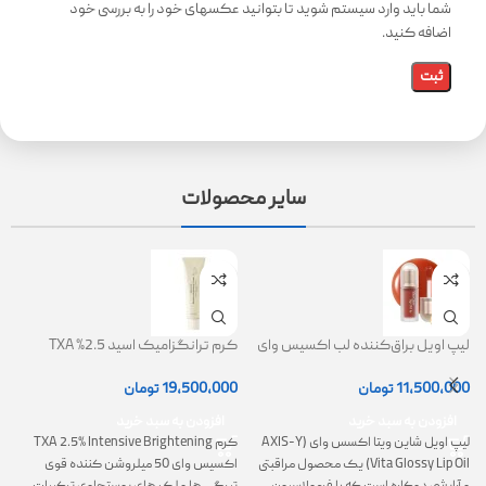
شما باید وارد سیستم شوید تا بتوانید عکسهای خود را به بررسی خود
اضافه کنید.
سایر محصولات
لیپ اویل براق‌کننده لب اکسیس وای
کرم ترانگزامیک اسید 2.5% TXA
ژل
(AXIS-Y Lip Oil)
روشن کننده و ضد لک
0
11,500,000
تومان
19,500,000
تومان
افزودن به سبد خرید
افزودن به سبد خرید
لیپ اویل شاین ویتا اکسس وای (AXIS-Y
کرم TXA 2.5% Intensive Brightening
گ
Vita Glossy Lip Oil) یک محصول مراقبتی
اکسیس وای 50 میلروشن کننده قوی
پ