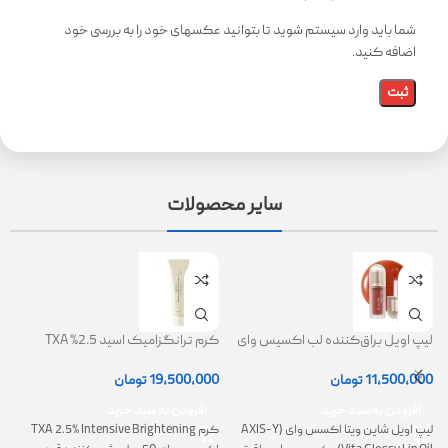
شما باید وارد سیستم شوید تا بتوانید عکسهای خود را به بررسی خود
اضافه کنید.
سایر محصولات
لیپ اویل براق‌کننده لب اکسیس وای
کرم ترانگزامیک اسید 2.5% TXA
ژل
(AXIS-Y Lip Oil)
روشن کننده و ضد لک
0
11,500,000
تومان
19,500,000
تومان
افزودن به سبد خرید
افزودن به سبد خرید
لیپ اویل شاین ویتا اکسس وای (AXIS-Y
کرم TXA 2.5% Intensive Brightening