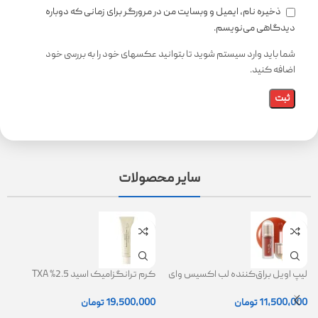
ذخیره نام، ایمیل و وبسایت من در مرورگر برای زمانی که دوباره
دیدگاهی می‌نویسم.
شما باید وارد سیستم شوید تا بتوانید عکسهای خود را به بررسی خود
اضافه کنید.
سایر محصولات
لیپ اویل براق‌کننده لب اکسیس وای
کرم ترانگزامیک اسید 2.5% TXA
ژل
(AXIS-Y Lip Oil)
روشن کننده و ضد لک
0
11,500,000
تومان
19,500,000
تومان