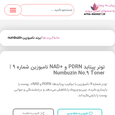
پرش به پیمایش
به محتوای اصلی بروید
خانه
برند ها
برند نامبوزین numbuzin
تونر پپتاید PDRN و +NAD نامبوزین شماره 9 |
Numbuzin No.9 Toner
تونر شماره 9 نامبوزین با ترکیب پپتایدها، PDRN و NAD+، پوست را
بازسازی کرده، چین‌وچروک را کاهش می‌دهد و درخشندگی و جوانی
پوست را بازمی‌گرداند.
افزودن به مقایسه
افزودن به علاقه مندی