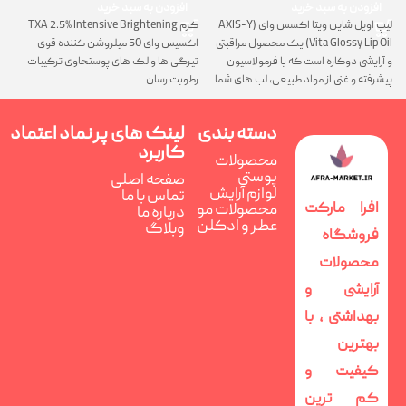
افزودن به سبد خرید
افزودن به سبد خرید
لیپ اویل شاین ویتا اکسس وای (AXIS-Y
کرم TXA 2.5% Intensive Brightening
گ
Vita Glossy Lip Oil) یک محصول مراقبتی
اکسیس وای 50 میلروشن کننده قوی
پ
و آرایشی دوکاره است که با فرمولاسیون
تیرگی ها و لک های پوستحاوی ترکیبات
ن
پیشرفته و غنی از مواد طبیعی، لب های شما
رطوبت رسان
را همزمان ترمیم، تغذیه و فوق العاده
درخشان می کند
دسته بندی
لینک های پر
نماد اعتماد
کاربرد
محصولات
پوستی
صفحه اصلی
لوازم آرایش
تماس با ما
افرا مارکت
محصولات مو
درباره ما
عطر و ادکلن
وبلاگ
فروشگاه
محصولات
آرایشی و
بهداشتی ، با
بهترین
کیفیت و
کم ترین