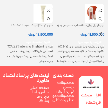
لیپ اویل براق‌کننده لب اکسیس وای
کرم ترانگزامیک اسید 2.5% TXA
ژل
(AXIS-Y Lip Oil)
روشن کننده و ضد لک
0
11,500,000
تومان
19,500,000
تومان
افزودن به سبد خرید
افزودن به سبد خرید
لیپ اویل شاین ویتا اکسس وای (AXIS-Y
کرم TXA 2.5% Intensive Brightening
گ
Vita Glossy Lip Oil) یک محصول مراقبتی
اکسیس وای 50 میلروشن کننده قوی
پ
و آرایشی دوکاره است که با فرمولاسیون
تیرگی ها و لک های پوستحاوی ترکیبات
ن
پیشرفته و غنی از مواد طبیعی، لب های شما
رطوبت رسان
را همزمان ترمیم، تغذیه و فوق العاده
درخشان می کند
دسته بندی
لینک های پر
نماد اعتماد
کاربرد
محصولات
پوستی
صفحه اصلی
لوازم آرایش
تماس با ما
افرا مارکت
محصولات مو
درباره ما
عطر و ادکلن
وبلاگ
فروشگاه