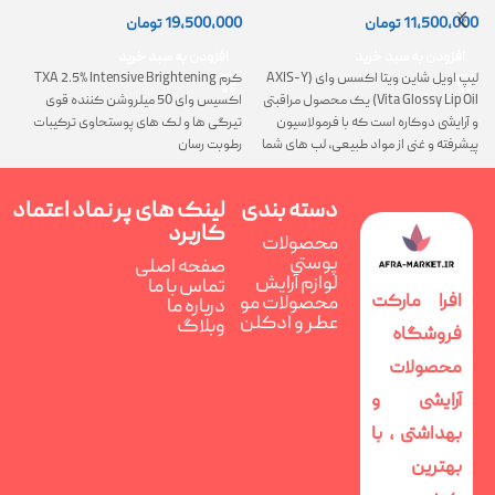
(AXIS-Y Lip Oil)
روشن کننده و ضد لک
0
11,500,000
تومان
19,500,000
تومان
افزودن به سبد خرید
افزودن به سبد خرید
لیپ اویل شاین ویتا اکسس وای (AXIS-Y
کرم TXA 2.5% Intensive Brightening
گ
Vita Glossy Lip Oil) یک محصول مراقبتی
اکسیس وای 50 میلروشن کننده قوی
پ
و آرایشی دوکاره است که با فرمولاسیون
تیرگی ها و لک های پوستحاوی ترکیبات
ن
پیشرفته و غنی از مواد طبیعی، لب های شما
رطوبت رسان
را همزمان ترمیم، تغذیه و فوق العاده
درخشان می کند
دسته بندی
لینک های پر
نماد اعتماد
کاربرد
محصولات
پوستی
صفحه اصلی
لوازم آرایش
تماس با ما
افرا مارکت
محصولات مو
درباره ما
عطر و ادکلن
وبلاگ
فروشگاه
محصولات
آرایشی و
بهداشتی ، با
بهترین