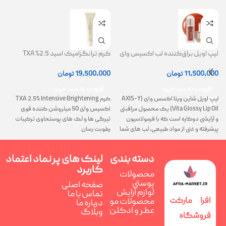
لیپ اویل براق‌کننده لب اکسیس وای
کرم ترانگزامیک اسید 2.5% TXA
ژل
(AXIS-Y Lip Oil)
روشن کننده و ضد لک
0
11,500,000
تومان
19,500,000
تومان
افزودن به سبد خرید
افزودن به سبد خرید
لیپ اویل شاین ویتا اکسس وای (AXIS-Y
کرم TXA 2.5% Intensive Brightening
گ
Vita Glossy Lip Oil) یک محصول مراقبتی
اکسیس وای 50 میلروشن کننده قوی
پ
و آرایشی دوکاره است که با فرمولاسیون
تیرگی ها و لک های پوستحاوی ترکیبات
ن
پیشرفته و غنی از مواد طبیعی، لب های شما
رطوبت رسان
را همزمان ترمیم، تغذیه و فوق العاده
درخشان می کند
دسته بندی
لینک های پر
نماد اعتماد
کاربرد
محصولات
پوستی
صفحه اصلی
لوازم آرایش
تماس با ما
افرا مارکت
محصولات مو
درباره ما
عطر و ادکلن
وبلاگ
فروشگاه