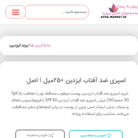
پرش به پیمایش
به محتوای اصلی بروید
خانه
برند ها
برند ایزدین
اسپری ضد آفتاب ایزدین 250میل | اصل
خرید اسپری ضد آفتاب ایزدین پوست مرطوب محافظ نور با حفاظت بالا Spf
30 حجم 250 میل_​اسپری ضد آفتاب ایزدین SPF30 با فرمولاسیون شفاف
و سبک، بدون ایجاد حس چربی از پوست در برابر اشعه‌های مضر محافظت
می‌کند. مناسب برای استفاده روزانه.
افزودن به مقایسه
افزودن به علاقه مندی