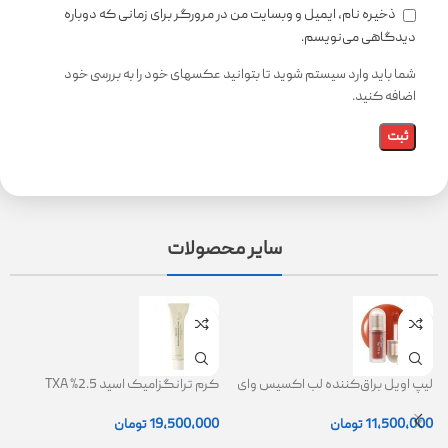
ذخیره نام، ایمیل و وبسایت من در مرورگر برای زمانی که دوباره
دیدگاهی می‌نویسم.
شما باید وارد سیستم شوید تا بتوانید عکسهای خود را به بررسی خود
اضافه کنید.
سایر محصولات
لیپ اویل براق‌کننده لب اکسیس وای
کرم ترانگزامیک اسید 2.5% TXA
ژل
(AXIS-Y Lip Oil)
روشن کننده و ضد لک
0
11,500,000
تومان
19,500,000
تومان