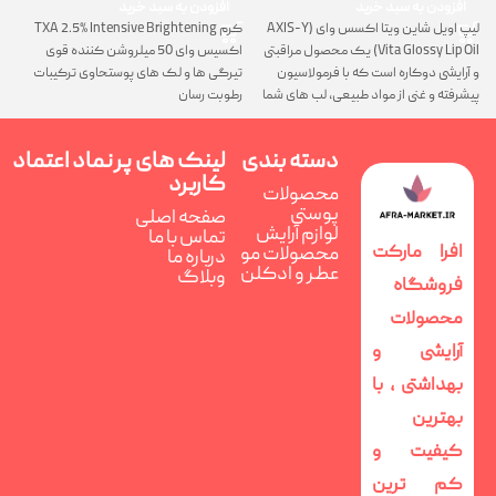
افزودن به سبد خرید
افزودن به سبد خرید
لیپ اویل شاین ویتا اکسس وای (AXIS-Y
کرم TXA 2.5% Intensive Brightening
گ
Vita Glossy Lip Oil) یک محصول مراقبتی
اکسیس وای 50 میلروشن کننده قوی
پ
و آرایشی دوکاره است که با فرمولاسیون
تیرگی ها و لک های پوستحاوی ترکیبات
ن
پیشرفته و غنی از مواد طبیعی، لب های شما
رطوبت رسان
را همزمان ترمیم، تغذیه و فوق العاده
درخشان می کند
دسته بندی
لینک های پر
نماد اعتماد
کاربرد
محصولات
پوستی
صفحه اصلی
لوازم آرایش
تماس با ما
افرا مارکت
محصولات مو
درباره ما
عطر و ادکلن
وبلاگ
فروشگاه
محصولات
آرایشی و
بهداشتی ، با
بهترین
کیفیت و
کم ترین