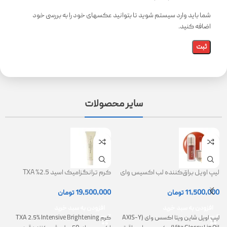
شما باید وارد سیستم شوید تا بتوانید عکسهای خود را به بررسی خود
اضافه کنید.
سایر محصولات
لیپ اویل براق‌کننده لب اکسیس وای
کرم ترانگزامیک اسید 2.5% TXA
ژل
(AXIS-Y Lip Oil)
روشن کننده و ضد لک
0
11,500,000
تومان
19,500,000
تومان
افزودن به سبد خرید
افزودن به سبد خرید
لیپ اویل شاین ویتا اکسس وای (AXIS-Y
کرم TXA 2.5% Intensive Brightening