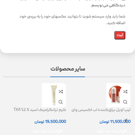
دیدگاهی می‌نویسم.
شما باید وارد سیستم شوید تا بتوانید عکسهای خود را به بررسی خود
اضافه کنید.
سایر محصولات
لیپ اویل براق‌کننده لب اکسیس وای
کرم ترانگزامیک اسید 2.5% TXA
ژل
(AXIS-Y Lip Oil)
روشن کننده و ضد لک
0
11,500,000
تومان
19,500,000
تومان
افزودن به سبد خرید
افزودن به سبد خرید