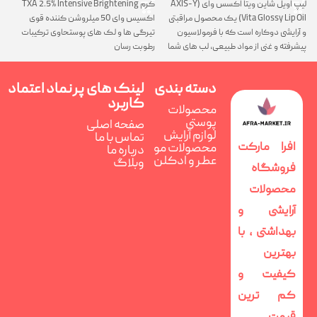
لیپ اویل شاین ویتا اکسس وای (AXIS-Y
کرم TXA 2.5% Intensive Brightening
گ
Vita Glossy Lip Oil) یک محصول مراقبتی
اکسیس وای 50 میلروشن کننده قوی
پ
و آرایشی دوکاره است که با فرمولاسیون
تیرگی ها و لک های پوستحاوی ترکیبات
ن
پیشرفته و غنی از مواد طبیعی، لب های شما
رطوبت رسان
را همزمان ترمیم، تغذیه و فوق العاده
درخشان می کند
دسته بندی
لینک های پر
نماد اعتماد
کاربرد
محصولات
پوستی
صفحه اصلی
لوازم آرایش
تماس با ما
افرا مارکت
محصولات مو
درباره ما
عطر و ادکلن
وبلاگ
فروشگاه
محصولات
آرایشی و
بهداشتی ، با
بهترین
کیفیت و
کم ترین