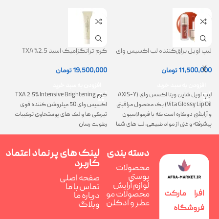
لیپ اویل براق‌کننده لب اکسیس وای
کرم ترانگزامیک اسید 2.5% TXA
ژل
(AXIS-Y Lip Oil)
روشن کننده و ضد لک
0
11,500,000
تومان
19,500,000
تومان
افزودن به سبد خرید
افزودن به سبد خرید
لیپ اویل شاین ویتا اکسس وای (AXIS-Y
کرم TXA 2.5% Intensive Brightening
گ
Vita Glossy Lip Oil) یک محصول مراقبتی
اکسیس وای 50 میلروشن کننده قوی
پ
و آرایشی دوکاره است که با فرمولاسیون
تیرگی ها و لک های پوستحاوی ترکیبات
ن
پیشرفته و غنی از مواد طبیعی، لب های شما
رطوبت رسان
را همزمان ترمیم، تغذیه و فوق العاده
درخشان می کند
دسته بندی
لینک های پر
نماد اعتماد
کاربرد
محصولات
پوستی
صفحه اصلی
لوازم آرایش
تماس با ما
افرا مارکت
محصولات مو
درباره ما
عطر و ادکلن
وبلاگ
فروشگاه