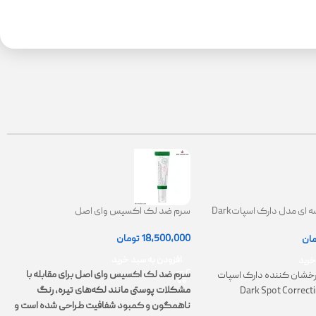
کرم ضدلک کاسه ای مدل دارک اسپاتDark
سرم ضد لک اکسیس وای اصل
Spot Correct
|
18,500,000
تومان
مان
0
افزودن به سبد خرید
خرید
سرم ضد لک اکسیس وای اصل برای مقابله با
خشان کننده دارک اسپات
مشکلات پوستی مانند لکه‌های تیره، رنگ
Dark Spot Correct
ت
ناهمگون و کمبود شفافیت طراحی شده است و
پ