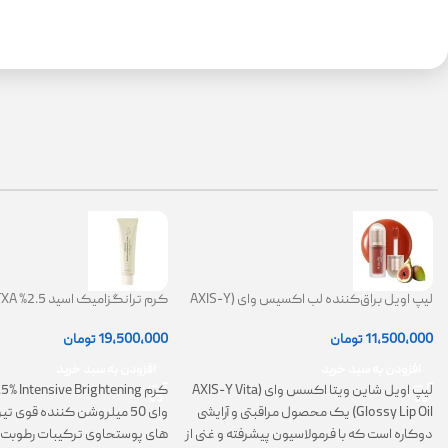
لیپ اویل براق‌کننده لب اکسیس وای (AXIS-Y
Lip Oil)
ضد لک
11,500,000
تومان
19,500,000
تومان
افزودن به سبد خرید
افزودن به سبد خرید
لیپ اویل شاین ویتا اکسس وای (AXIS-Y Vita
Glossy Lip Oil) یک محصول مراقبتی و آرایشی
وای 50 میلروشن کننده قوی 
دوکاره است که با فرمولاسیون پیشرفته و غنی از
های پوستحاوی ترکیبات رطوبت 