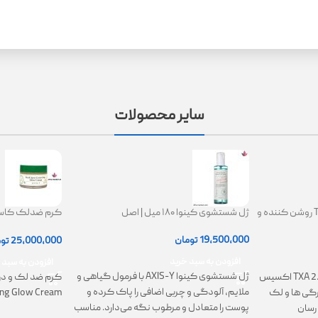
سایر محصولات
کرم ترانگزامیک اسید 2.5% TXA روشن کننده و
ژل شستشوی کینوا ۱۸۰ میل | اصل
ing Glow Cream
19,500,000
تومان
25,000,000
تو
افزودن به سبد خرید
افزودن به سبد 
ژل شستشوی کینوا AXIS-Y با فرمول گیاهی و
کرم TXA 2.5% Intensive Brightening اکسیس
کرم ضد لک و در
ملایم، آلودگی و چربی اضافی را پاک کرده و
تیرگی ها و لک
ing Glow Cream
پوست را متعادل و مرطوب نگه می‌دارد. مناسب
رسان