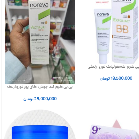
بی کرم اکسفولیاک نوروا رنگی
Golde طلایی حجم ۳۰ میل
18,500,000
تومان
بی بی کرم ضد جوش اکتی پور نوروا رنگ
لایت spf50 | اصل
25,000,000
تومان