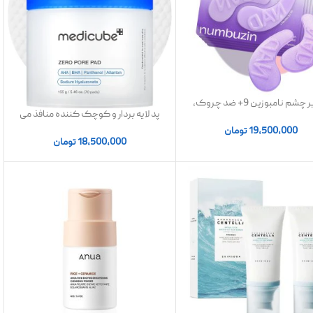
پچ زیر چشم نامبوزین 9+ ضد چروک،
پد لایه بردار و کوچک کننده منافذ می
ضدپف و تیرگی | اصل
دی کیوب Medicube | اصل
19,500,000
تومان
18,500,000
تومان