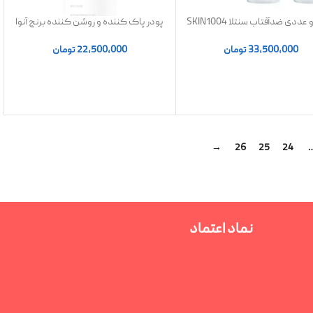
پک دو عددی ضدآفتاب سنتلا SKIN1004
پودر پاک کننده و روشن کننده برنج آنوا
سیکا Hyalu-Cica(SPF 50)
| اصل
33,500,000
تومان
22,500,000
تومان
→
26
25
24
نماد اعتماد