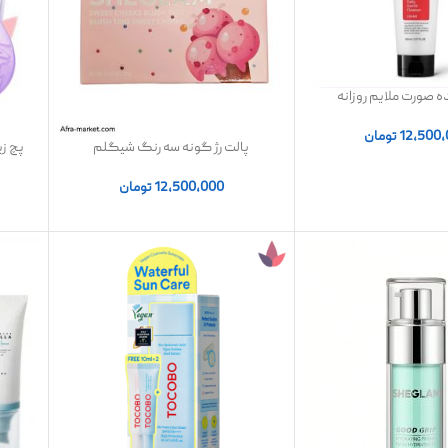
 صورت ملایم روزانه
سالیسیلیک اسید کوزارکس Cosrx
 اصل
12,500
تومان
پالت رژ گونه سه رنگ شیگلم
SHEGLAM | اصل
12,500,000
تومان