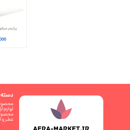
شیگلم M
,000
دسته 
محصولا
لوازم آ
محصولا
عطر و 