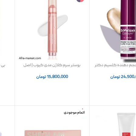
 حجم دهنده کلسیم دکتر
بوستر سرم کلاژن مدی کیوب | اصل
بی 
ملاکسین EX Volume Glow | استیک
n
رخشان کننده پوست
15,800,000
تومان
24,500
تومان
اتمام موجودی