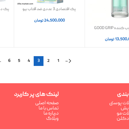
پک اقتصادی 3 عددی ضد آفتاب بیو
واتری توکوبو
مدل هیالو 
24,500,000
تومان
پرایمر مرطوب کننده GOOD GRIP
SHEGLA
13,500
تومان
…
6
5
4
3
2
1
←
بندی
لینک های پر کاربرد
ت پوستی
صفحه اصلی
رایش
تماس با ما
ت مو
درباره ما
ادکلن
وبلاگ