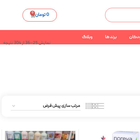
0
0
تومان
دکان
برند ها
وبلاگ
نمایش 25–36 از 304 نتیجه