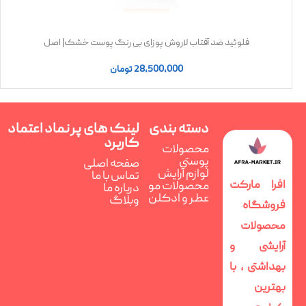
فلوئید ضد آفتاب لاروش پوزای بی رنگ پوست خشک| اصل
28,500,000
تومان
دسته بندی
لینک های پر
نماد اعتماد
کاربرد
محصولات
پوستی
صفحه اصلی
لوازم آرایش
تماس با ما
افرا مارکت
محصولات مو
درباره ما
عطر و ادکلن
وبلاگ
فروشگاه
محصولات
آرایشی و
بهداشتی ، با
بهترین