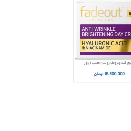
م ضدچروک روشن کننده روز
رونیک اسید نیاسینامید فیداوت |
اصل
18,500,000
تومان