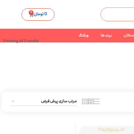
0
0
تومان
دکان
برند ها
وبلاگ
Showing all 3 results