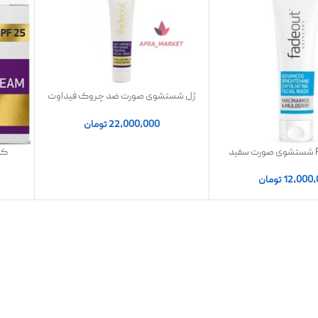
ژل شستشوی صورت ضد چروک فیداوت
100 میل
22,000,000
تومان
Facial Wash شستشوی صورت سفید
کر
 لایه بردار فیداوت
هیالو
12,000
تومان