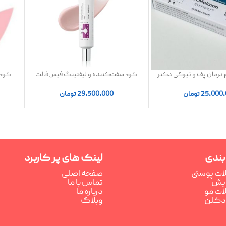
درمان پف و تیرگی دکتر
کرم سفت‌کننده و لیفتینگ فیس‌فالت
کرم 
Dr.Melax
دکتر ملاکسین
25,000
تومان
29,500,000
تومان
بندی
لینک های پر کاربرد
ت پوستی
صفحه اصلی
رایش
تماس با ما
ت مو
درباره ما
ادکلن
وبلاگ