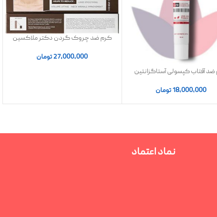
کرم ضد چروک گردن دکتر ملاکسین
27,000,000
تومان
ضد آفتاب کپسولی آستاگزانتین
دکتر ملاکسین | Dr Melaxin Capsule
Sun Cream
18,000,000
تومان
نماد اعتماد