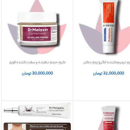
 ترمیم‌کننده اگزوزوم دکتر
کرم حجم دهنده و سفت کننده قوی
ملاکسین | Dr Melaxin Exosome
کلسیم سمنریت دکتر ملکسین 50
Repair
میلی لیتر
32,000,000
تومان
30,000,000
تومان