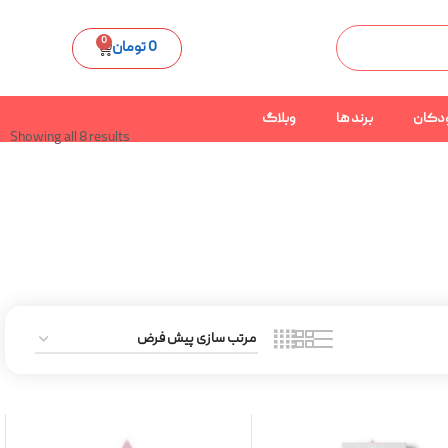
0
0
تومان
دکان
برند ها
وبلاگ
Showing all 8 results