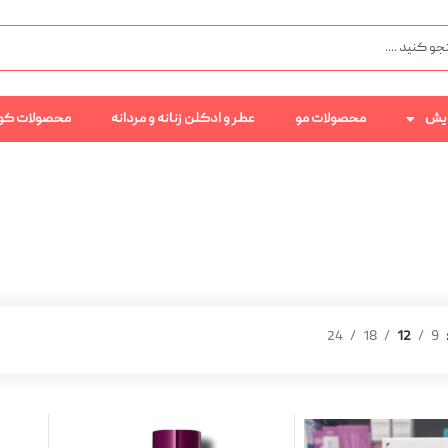
رایش
محصولات مو
عطر و ادکلن زنانه و مردانه
محصولات کو
24
18
12
9