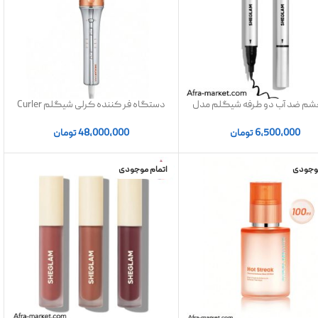
م ضد آب دو طرفه شیگلم مدل
دستگاه فر کننده کرلی شیگلم Curler
Wing It Waterproof Lin | اصل
Sheglam (سایز 32 و 25میل)
6,500,000
تومان
48,000,000
تومان
موجودی
اتمام موجودی