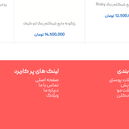
رژگونه مایع شیگلم رنگ Risky
روغن 
Busin | اصل
12,500
تومان
رژگونه مایع شیگلم رنگ لاو کیک
14,500,000
تومان
بندی
لینک های پر کاربرد
ت پوستی
صفحه اصلی
رایش
تماس با ما
ت مو
درباره ما
ادکلن
وبلاگ