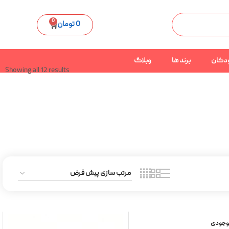
0
0
تومان
دکان
برند ها
وبلاگ
Showing all 12 results
موجودی