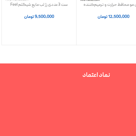
مو محافظ حرارت و ترمیم‌کننده
ست 3عددی رژ لب مایع شیگلم Feel
شیگلم مدل HOT STREAK حجم 100
Real | اصل
میل
12,500,000
تومان
9,500,000
تومان
نماد اعتماد