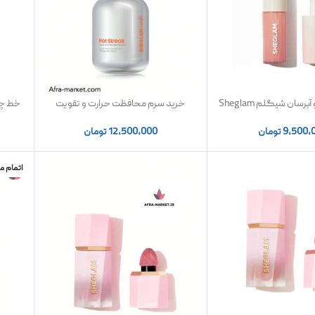
حجم دهنده و آبرسان شیگلم Sheglam
خرید سرم محافظت حرارت و تقویت
خط چش
مدل HOT GOSS PLUMPING LIP وزن
کننده مو شیگلم | اصل
er Duo
6.8 گرم
9,500,
تومان
12,500,000
تومان
اتمام 