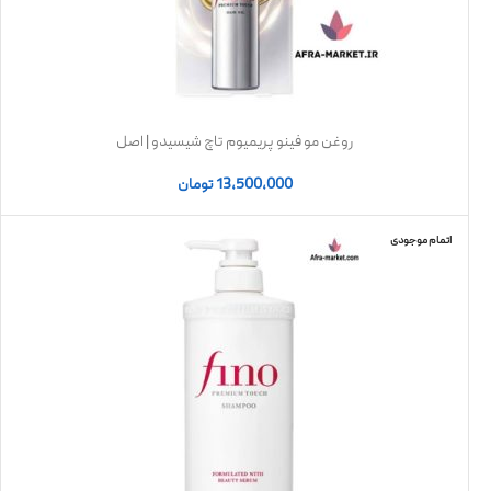
روغن مو فینو پریمیوم تاچ شیسیدو | اصل
13,500,000
تومان
اتمام موجودی