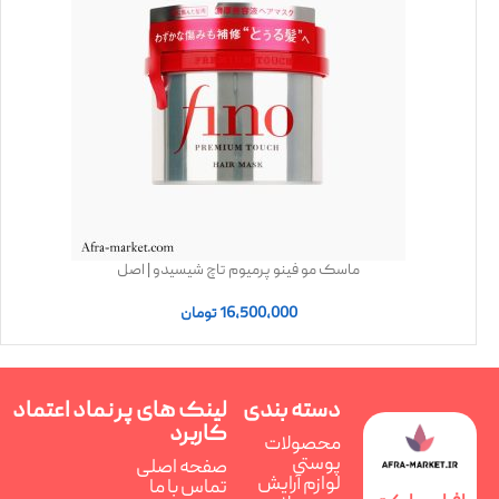
ماسک مو فینو پرمیوم تاچ شیسیدو | اصل
16,500,000
تومان
دسته بندی
لینک های پر
نماد اعتماد
کاربرد
محصولات
پوستی
صفحه اصلی
لوازم آرایش
تماس با ما