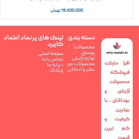
19,500,000
تومان
دسته بندی
لینک های پر
نماد اعتماد
کاربرد
محصولات
پوستی
صفحه اصلی
لوازم آرایش
تماس با ما
افرا مارکت
محصولات مو
درباره ما
عطر و ادکلن
وبلاگ
فروشگاه
محصولات
آرایشی و
بهداشتی ، با
بهترین
کیفیت و
کم ترین
قیمت