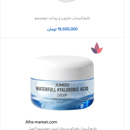
کرم آبرسان حلزون و پپتاید جومیسو
19,500,000
تومان
کرم آبرسان هیالورونیک اسید جومیسو | اصل