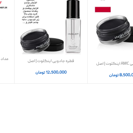
مداد چشم l Pencil
قطره جادویی اینگلوت ‌| اصل
 اصل
12,500,000
تومان
8,500,
تومان