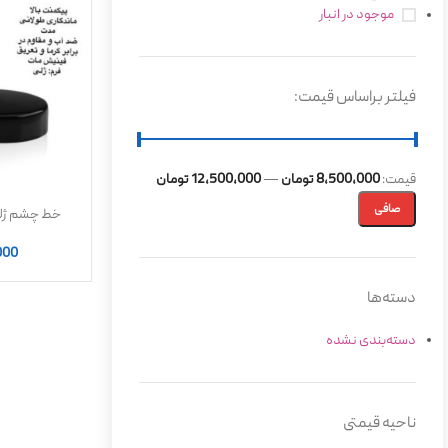
موجود در انبار
فیلتر براساس قیمت:
قيمت:
8,500,000 تومان
—
12,500,000 تومان
صافی
خط چشم ژلی AMC اینگلوت |
000
دسته‌ها
دسته‌بندی نشده
ناحیه قیمتی