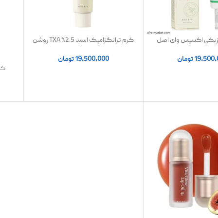
زیکی اکسیس وای اصل
کرم ترانگزامیک اسید 2.5% TXA روشن
کننده و ضد لک
19,500
تومان
19,500,000
تومان
کر