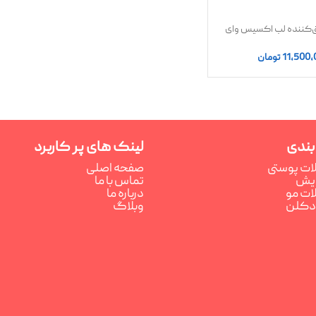
اق‌کننده لب اکسیس وای
11,500,
تومان
بندی
لینک های پر کاربرد
ت پوستی
صفحه اصلی
رایش
تماس با ما
ت مو
درباره ما
ادکلن
وبلاگ