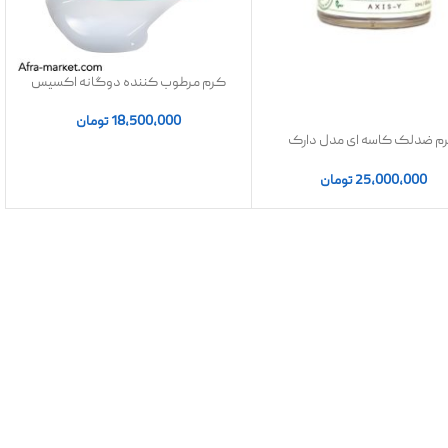
کرم مرطوب کننده دوگانه اکسیس
وای Axis-Y مدل cera heart (اصل)
18,500,000
تومان
م ضدلک کاسه ای مدل دارک
اسپاتDark Spot Correcting Glow
Cream
25,000,000
تومان