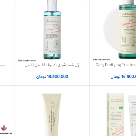
 روزانه Daily Purifying Treatment
ژل شستشوی کینوا ۱۸۰ میل | اصل
سرم
Axis-Y ضد چ
19,500,000
تومان
14,500
تومان