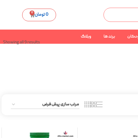
0
0
تومان
دکان
برند ها
وبلاگ
Showing all 9 results