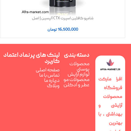
شامپو کافئین اسپرت CTX آلپسین | اصل
16,500,000
تومان
دسته بندی
لینک های پر
نماد اعتماد
کاربرد
محصولات
پوستی
صفحه اصلی
لوازم آرایش
تماس با ما
افرا مارکت
محصولات مو
درباره ما
عطر و ادکلن
وبلاگ
فروشگاه
محصولات
آرایشی و
بهداشتی ، با
بهترین