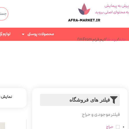
پرش به پیمایش
به محتوای اصلی بروید
محصولات پوستی
لوازم آ
خانه
برند ها
ایم فرام I’m From
نمایش
فیلتر های فروشگاه
فیلتر موجودی و حراج
حراج