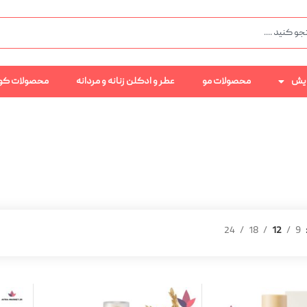
رایش
محصولات مو
عطر و ادکلن زنانه و مردانه
محصولات کو
24
18
12
9