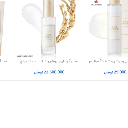
ان و روشن کننده آیم فرام
سرم آبرسان و روشن کننده عصاره برنج
ضد آف
I’m From Rice 
آیم فرام | اصل
25,000
تومان
22,500,000
تومان