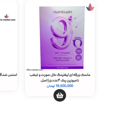
ماسک ورقه ای لیفتینگ کل صورت و غبغب
اسنس ضدآفتاب نامبو
نامبوزین پک ۴عددی | اصل
19,500,000
تومان