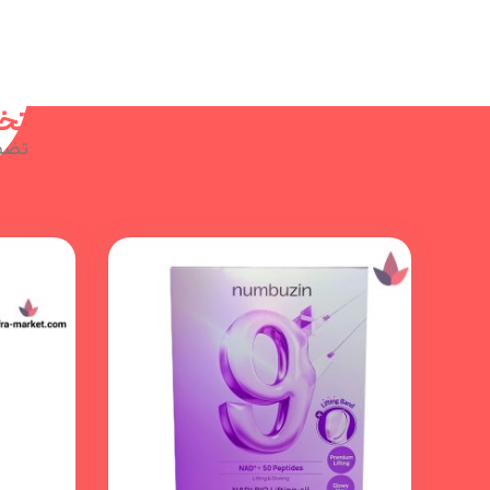
تخف
تضم