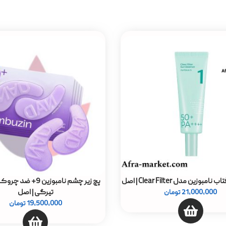
زین مدل Clear Filter ‌‌| اصل
پچ زیر چشم نامبوزین 9
تیرگی | اصل
21,000,000
تومان
19,500,000
تومان