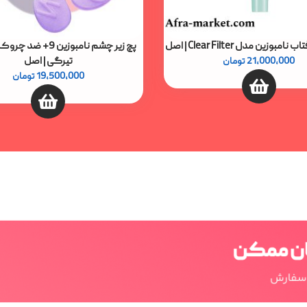
زین مدل Clear Filter ‌‌| اصل
پچ زیر چشم نامبوزین 9
تیرگی | اصل
21,000,000
تومان
19,500,000
تومان