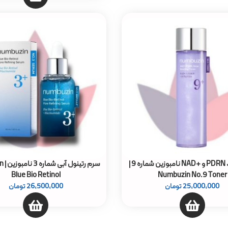
تونر پپتاید PDRN و +NAD نامبوزین شماره 9 |
سرم ر
Blue Bio Retinol
Numbuzin No.9 Toner
25,000,000
تومان
26,500,000
تومان