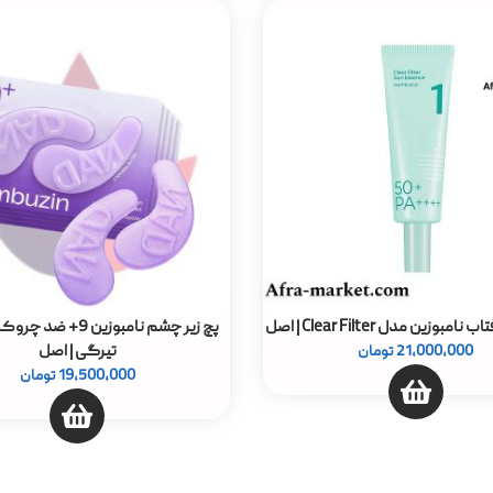
زین مدل Clear Filter ‌‌| اصل
پچ زیر چشم نامبوزین 9
تیرگی | اصل
21,000,000
تومان
19,500,000
تومان