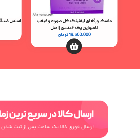
ماسک ورقه ای لیفتینگ کل صورت و غبغب
اسنس ضدآفتاب نامبو
نامبوزین پک ۴عددی | اصل
19,500,000
تومان