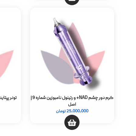
کرم دور چشم NAD+ و رتینول نامبوزین شماره 9 |
اصل
25,000,000
تومان